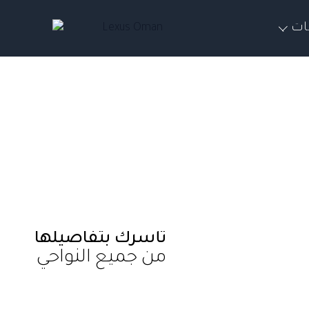
ات
NX
مُصممة لتأسر
مُصممة للتشويق
ت
كوبيه
BEV
تأسرك بتفاصيلها
من جميع النواحي
ES